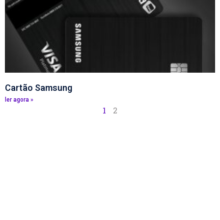
Cartão Samsung
ler agora »
1
2