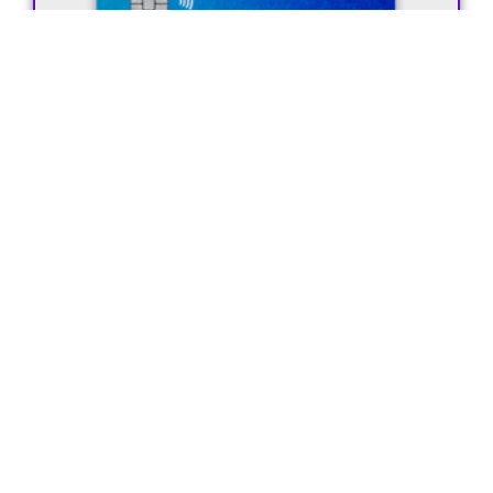
Cartão Digio
ler agora »
Dúvidas Frequentes
01
O que é o Tecno Jobs